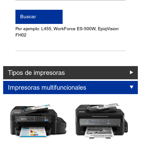
nombre
del
Buscar
producto
Por ejemplo: L455, WorkForce ES-500W, EpiqVision
FH02
Tipos de impresoras
Impresoras multifuncionales