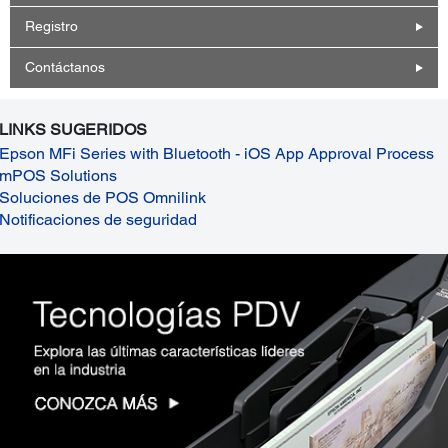
Registro
Contáctanos
LINKS SUGERIDOS
Epson MFi Series with Bluetooth - iOS App Approval Process
mPOS Solutions
Soluciones de POS Omnilink
Notificaciones de seguridad