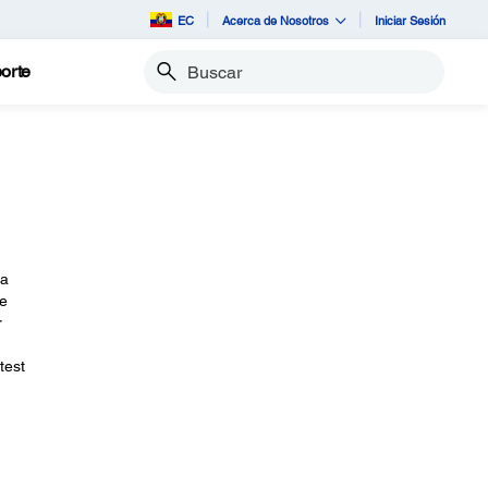
EC
Acerca de Nosotros
Iniciar Sesión
orte
Buscar
la
de
r
test