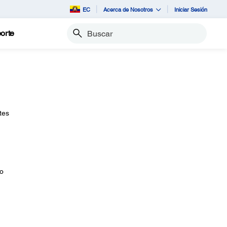
EC
Acerca de Nosotros
Iniciar Sesión
orte
Buscar
tes
 o