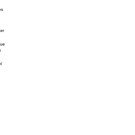
es
ner
que
s
l