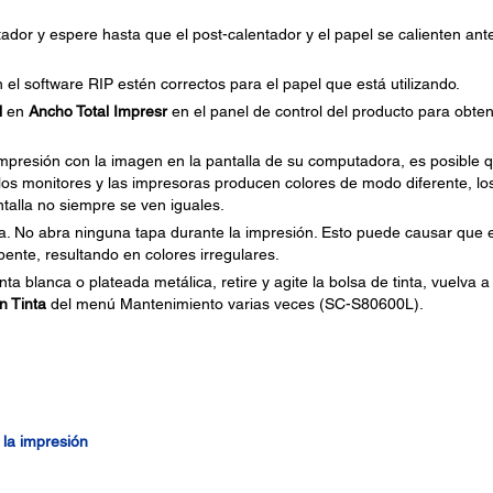
ador y espere hasta que el post-calentador y el papel se calienten ant
el software RIP estén correctos para el papel que está utilizando.
l
en
Ancho Total Impresr
en el panel de control del producto para obte
mpresión con la imagen en la pantalla de su computadora, es posible 
 los monitores y las impresoras producen colores de modo diferente, lo
ntalla no siempre se ven iguales.
da. No abra ninguna tapa durante la impresión. Esto puede causar que e
ente, resultando en colores irregulares.
ta blanca o plateada metálica, retire y agite la bolsa de tinta, vuelva a
n Tinta
del menú Mantenimiento varias veces (SC-S80600L).
 la impresión