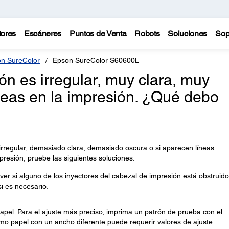
tores
Escáneres
Puntos de Venta
Robots
Soluciones
Sop
n SureColor
Epson SureColor S60600L
ón es irregular, muy clara, muy
neas en la impresión. ¿Qué debo
 irregular, demasiado clara, demasiado oscura o si aparecen líneas
presión, pruebe las siguientes soluciones:
er si alguno de los inyectores del cabezal de impresión está obstruido
si es necesario.
papel. Para el ajuste más preciso, imprima un patrón de prueba con el
smo papel con un ancho diferente puede requerir valores de ajuste