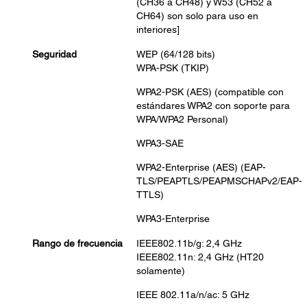
(CH36 a CH48) y W53 (CH52 a
CH64) son solo para uso en
interiores]
Seguridad
WEP (64/128 bits)
WPA-PSK (TKIP)
WPA2-PSK (AES) (compatible con
estándares WPA2 con soporte para
WPA/WPA2 Personal)
WPA3-SAE
WPA2-Enterprise (AES) (EAP-
TLS/PEAPTLS/PEAPMSCHAPv2/EAP-
TTLS)
WPA3-Enterprise
Rango de frecuencia
IEEE802.11b/g: 2,4 GHz
IEEE802.11n: 2,4 GHz (HT20
solamente)
IEEE 802.11a/n/ac: 5 GHz