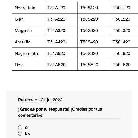
Negro foto
T51A120
T50S120
T50L120
Cian
T51A220
T50S220
T50L220
Magenta
T51A320
T50S320
T50L320
Amarillo
T51A420
T50S420
T50L420
Negro mate
T51A820
T50S820
T50L820
Rojo
T51AF20
T50SF20
T50LF20
Publicado: 21 jul 2022
¡Gracias por tu respuesta!
¡Gracias por tus
comentarios!
Sí
No