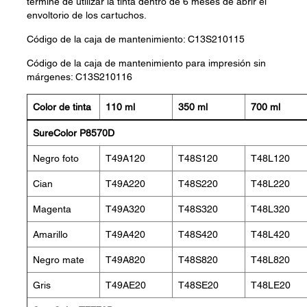
termine de utilizar la tinta dentro de 6 meses de abrir el
envoltorio de los cartuchos.
Código de la caja de mantenimiento: C13S210115
Código de la caja de mantenimiento para impresión sin
márgenes: C13S210116
Color de tinta
110 ml
350 ml
700 ml
SureColor P8570D
Negro foto
T49A120
T48S120
T48L120
Cian
T49A220
T48S220
T48L220
Magenta
T49A320
T48S320
T48L320
Amarillo
T49A420
T48S420
T48L420
Negro mate
T49A820
T48S820
T48L820
Gris
T49AE20
T48SE20
T48LE20