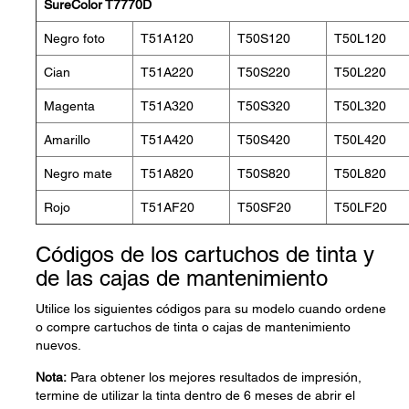
SureColor T7770D
Negro foto
T51A120
T50S120
T50L120
Cian
T51A220
T50S220
T50L220
Magenta
T51A320
T50S320
T50L320
Amarillo
T51A420
T50S420
T50L420
Negro mate
T51A820
T50S820
T50L820
Rojo
T51AF20
T50SF20
T50LF20
Códigos de los cartuchos de tinta y
de las cajas de mantenimiento
Utilice los siguientes códigos para su modelo cuando ordene
o compre cartuchos de tinta o cajas de mantenimiento
nuevos.
Nota:
Para obtener los mejores resultados de impresión,
termine de utilizar la tinta dentro de 6 meses de abrir el