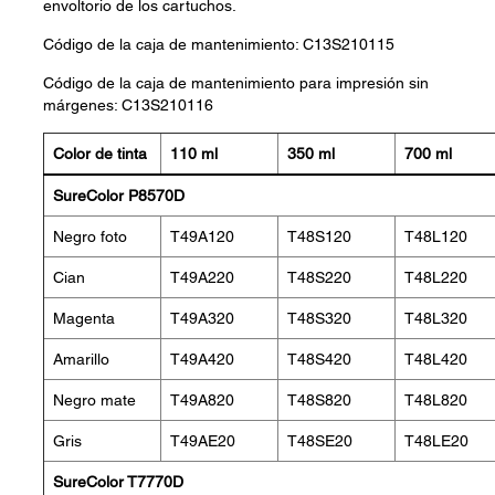
envoltorio de los cartuchos.
Código de la caja de mantenimiento: C13S210115
Código de la caja de mantenimiento para impresión sin
márgenes: C13S210116
Color de tinta
110 ml
350 ml
700 ml
SureColor P8570D
Negro foto
T49A120
T48S120
T48L120
Cian
T49A220
T48S220
T48L220
Magenta
T49A320
T48S320
T48L320
Amarillo
T49A420
T48S420
T48L420
Negro mate
T49A820
T48S820
T48L820
Gris
T49AE20
T48SE20
T48LE20
SureColor T7770D