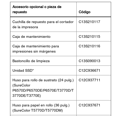
Accesorio opcional o pieza de
repuesto
Código
Cuchilla de repuesto para el cortador
C13S210117
de la impresora
Caja de mantenimiento
C13S210115
Caja de mantenimiento para
C13S210116
impresiones sin márgenes
Bastoncillo de limpieza
C13S090013
Unidad SSD*
C12C936671
Huso para rollo de sustrato (24 pulg.)
C12C937711
(SureColor
P6570D/P6570DE/P6570E/T3770D/T
3770DE/T3770E)
Huso para papel en rollo (36 pulg.)
C12C937671
(SureColor T5770D/T5770DM)