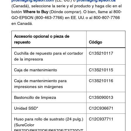
proimaging.epson.com
(EE. UU.) o
proimaging.epson.ca
(Canadá), seleccione la serie y el producto y haga clic en el
botón
Where to Buy
(Dónde comprar). O bien, llame al 800-
GO-EPSON (800-463-7766) en EE. UU. o al 800-807-7766
en Canadá.
Accesorio opcional o pieza de
repuesto
Código
Cuchilla de repuesto para el cortador
C13S210117
de la impresora
Caja de mantenimiento
C13S210115
Caja de mantenimiento para
C13S210116
impresiones sin márgenes
Bastoncillo de limpieza
C13S090013
Unidad SSD*
C12C936671
Huso para rollo de sustrato (24 pulg.)
C12C937711
(SureColor
P6570D/P6570DE/P6570E/T3770D/T