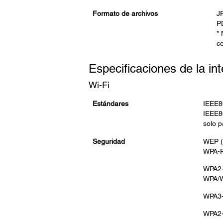
Formato de archivos
J
P
* 
co
Especificaciones de la int
Wi-Fi
Estándares
IEEE8
IEEE8
solo p
Seguridad
WEP (
WPA-P
WPA2-
WPA/W
WPA3
WPA2-