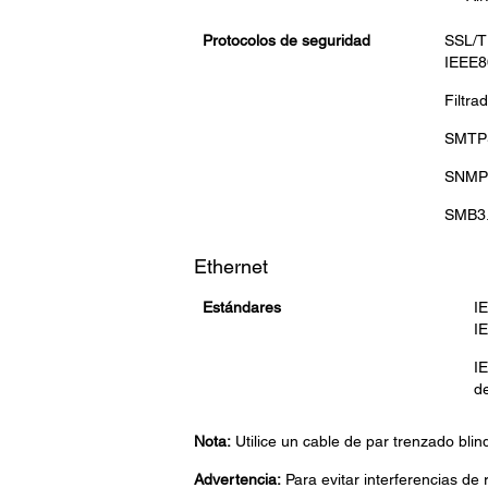
Protocolos de seguridad
SSL/T
IEEE8
Filtra
SMTPS
SNMP
SMB3.
Ethernet
Estándares
I
I
IE
d
Nota:
Utilice un cable de par trenzado blin
Advertencia:
Para evitar interferencias de 