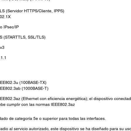
LS (Servidor HTTPS/Cliente, IPPS)
02.1X
do IPsec/IP
 (STARTTLS, SSL/TLS)
v3
1.1
EEE802.3u (100BASE-TX)
EEE802.3ab (1000BASE-T)
EE802.3az (Ethernet con eficiencia energética); el dispositivo conecta
ebe cumplir con las normas IEEE802.3az
dado de categoría 5e o superior para todas las interfaces.
radio al servicio autorizado, este dispositivo se ha diseñado para su us