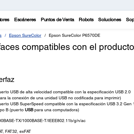
tores
Escáneres
Puntos de Venta
Robots
Soluciones
Sop
s
Epson SureColor
Epson SureColor P6570DE
faces compatibles con el product
erfaz
erto USB de alta velocidad compatible con la especificación USB 2.0
ara la conexión de una unidad USB no codificada para imprimir)
uerto USB SuperSpeed compatible con la especificación USB 3.2 Gen 
ipo B (puerto
USB
para una computadora)
00BASE-TX/1000BASE-T/IEEE802.11b/g/n/ac
AT, FAT32, exFAT