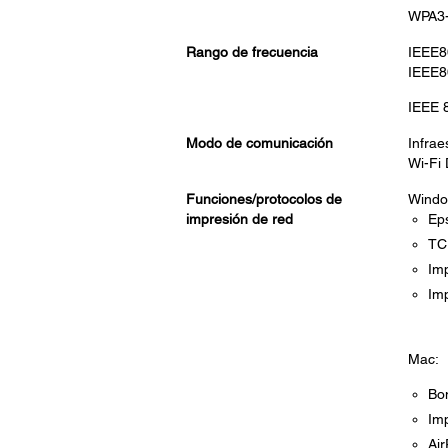
WPA3-
Rango de frecuencia
IEEE8
IEEE8
IEEE 
Modo de comunicación
Infrae
Wi-Fi 
Funciones/protocolos de
Windo
impresión de red
Eps
TCP
Im
Imp
Mac:
Bon
Imp
Air