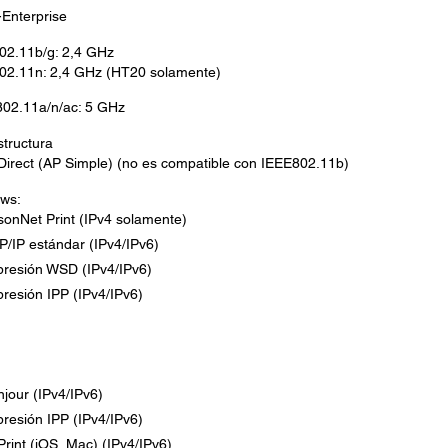
Enterprise
02.11b/g: 2,4 GHz
02.11n: 2,4 GHz (HT20 solamente)
802.11a/n/ac: 5 GHz
structura
Direct (AP Simple) (no es compatible con IEEE802.11b)
ws:
onNet Print (IPv4 solamente)
/IP estándar (IPv4/IPv6)
presión WSD (IPv4/IPv6)
resión IPP (IPv4/IPv6)
jour (IPv4/IPv6)
resión IPP (IPv4/IPv6)
Print (iOS, Mac) (IPv4/IPv6)