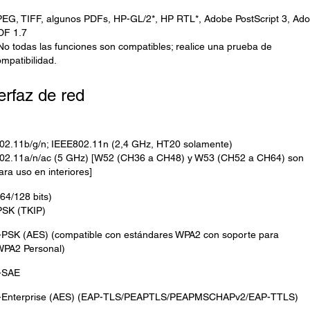
PEG, TIFF, algunos PDFs, HP-GL/2*, HP RTL*, Adobe PostScript 3, Ad
DF 1.7
No todas las funciones son compatibles; realice una prueba de
mpatibilidad.
erfaz de red
02.11b/g/n; IEEE802.11n (2,4 GHz, HT20 solamente)
02.11a/n/ac (5 GHz) [W52 (CH36 a CH48) y W53 (CH52 a CH64) son
ara uso en interiores]
64/128 bits)
SK (TKIP)
PSK (AES) (compatible con estándares WPA2 con soporte para
PA2 Personal)
-SAE
Enterprise (AES) (EAP-TLS/PEAPTLS/PEAPMSCHAPv2/EAP-TTLS)