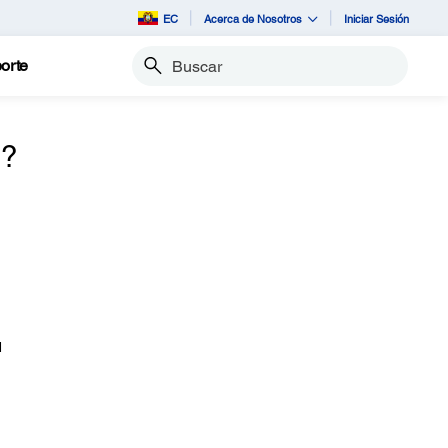
EC
Acerca de Nosotros
Iniciar Sesión
orte
Buscar
o?
1