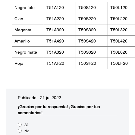
Negro foto
T51A120
T50S120
T50L120
Cian
T51A220
T50S220
T50L220
Magenta
T51A320
T50S320
T50L320
Amarillo
T51A420
T50S420
T50L420
Negro mate
T51A820
T50S820
T50L820
Rojo
T51AF20
T50SF20
T50LF20
Publicado: 21 jul 2022
¡Gracias por tu respuesta!
¡Gracias por tus
comentarios!
Sí
No