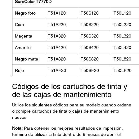
SureColor T7770D
Negro foto
T51A120
T50S120
T50L120
Cian
T51A220
T50S220
T50L220
Magenta
T51A320
T50S320
T50L320
Amarillo
T51A420
T50S420
T50L420
Negro mate
T51A820
T50S820
T50L820
Rojo
T51AF20
T50SF20
T50LF20
Códigos de los cartuchos de tinta y
de las cajas de mantenimiento
Utilice los siguientes códigos para su modelo cuando ordene
o compre cartuchos de tinta o cajas de mantenimiento
nuevos.
Nota:
Para obtener los mejores resultados de impresión,
termine de utilizar la tinta dentro de 6 meses de abrir el