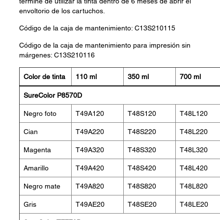
termine de utilizar la tinta dentro de 6 meses de abrir el
envoltorio de los cartuchos.
Código de la caja de mantenimiento: C13S210115
Código de la caja de mantenimiento para impresión sin
márgenes: C13S210116
Color de tinta
110 ml
350 ml
700 ml
SureColor P8570D
Negro foto
T49A120
T48S120
T48L120
Cian
T49A220
T48S220
T48L220
Magenta
T49A320
T48S320
T48L320
Amarillo
T49A420
T48S420
T48L420
Negro mate
T49A820
T48S820
T48L820
Gris
T49AE20
T48SE20
T48LE20