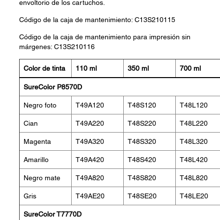
envoltorio de los cartuchos.
Código de la caja de mantenimiento: C13S210115
Código de la caja de mantenimiento para impresión sin
márgenes: C13S210116
Color de tinta
110 ml
350 ml
700 ml
SureColor P8570D
Negro foto
T49A120
T48S120
T48L120
Cian
T49A220
T48S220
T48L220
Magenta
T49A320
T48S320
T48L320
Amarillo
T49A420
T48S420
T48L420
Negro mate
T49A820
T48S820
T48L820
Gris
T49AE20
T48SE20
T48LE20
SureColor T7770D