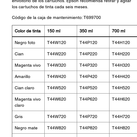
envoltorio de los cartuchos. Epson recomienda retirar y agitar
los cartuchos de tinta cada seis meses.
Código de la caja de mantenimiento: T699700
Color de tinta
150 ml
350 ml
700 ml
Negro foto
T44W120
T44P120
T44H120
Cian
T44W220
T44P220
T44H220
Magenta vivo
T44W320
T44P320
T44H320
Amarillo
T44W420
T44P420
T44H420
Cian claro
T44W520
T44P520
T44H520
Magenta vivo
T44W620
T44P620
T44H620
claro
Gris
T44W720
T44P720
T44H720
Negro mate
T44W820
T44P820
T44H820