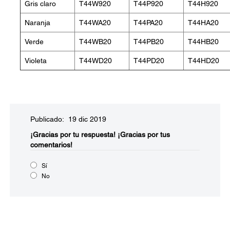
Gris claro
T44W920
T44P920
T44H920
Naranja
T44WA20
T44PA20
T44HA20
Verde
T44WB20
T44PB20
T44HB20
Violeta
T44WD20
T44PD20
T44HD20
Publicado: 19 dic 2019
¡Gracias por tu respuesta!
¡Gracias por tus
comentarios!
Sí
No