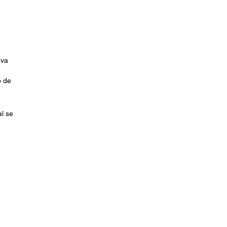
eva
o de
al se