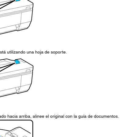
stá utilizando una hoja de soporte.
o hacia arriba, alinee el original con la guía de documentos.