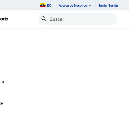
EC
Acerca de Nosotros
Iniciar Sesión
orte
Buscar
r o
te