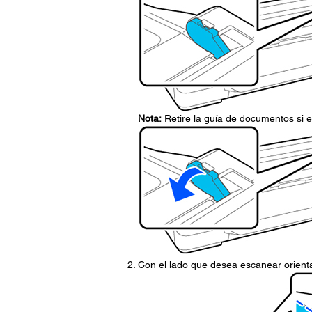
Nota:
Retire la guía de documentos si e
Con el lado que desea escanear orientad