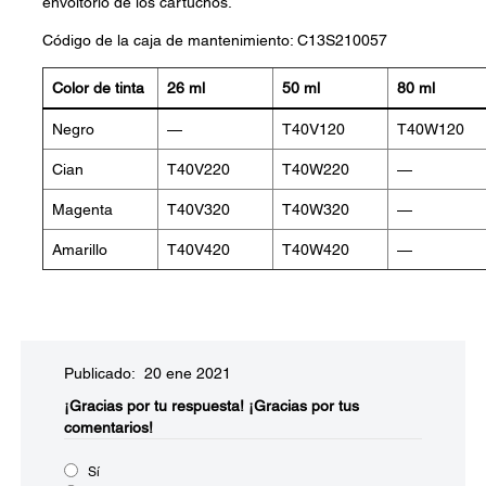
envoltorio de los cartuchos.
Código de la caja de mantenimiento: C13S210057
Color de tinta
26 ml
50 ml
80 ml
Negro
—
T40V120
T40W120
Cian
T40V220
T40W220
—
Magenta
T40V320
T40W320
—
Amarillo
T40V420
T40W420
—
Publicado: 20 ene 2021
¡Gracias por tu respuesta!
¡Gracias por tus
comentarios!
Sí