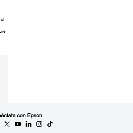
 el
ure
éctate con Epson