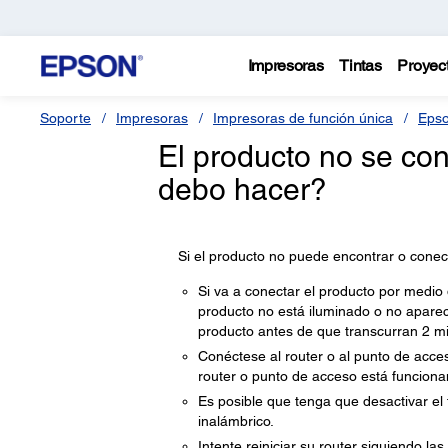
Impresoras
Tintas
Proyec
Soporte
Impresoras
Impresoras de función única
Epso
El producto no se co
debo hacer?
Si el producto no puede encontrar o conec
Si va a conectar el producto por medio 
producto no está iluminado o no aparec
producto antes de que transcurran 2 mi
Conéctese al router o al punto de acce
router o punto de acceso está funcion
Es posible que tenga que desactivar el 
inalámbrico.
Intente reiniciar su router siguiendo la