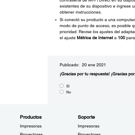
contraseña de Wi-Fi Direct en su dispos
existentes de su dispositivo e ingrese
obtener instrucciones.
Si conectó su producto a una computad
modo de punto de acceso, es posible q
prioridad. Revise los ajustes del adapt
el ajuste
Métrica de Internet
a
100
para 
Publicado: 20 ene 2021
¡Gracias por tu respuesta!
¡Gracias por
Sí
No
Productos
Soporte
Impresoras
Impresoras
Proyectores
Proyectores