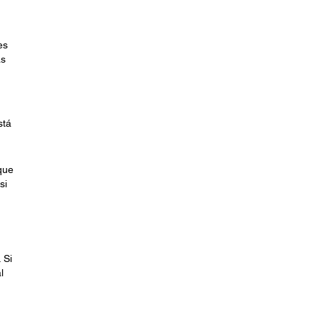
es
as
stá
que
si
 Si
l