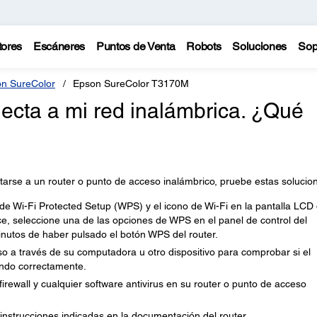
tores
Escáneres
Puntos de Venta
Robots
Soluciones
Sop
n SureColor
Epson SureColor T3170M
necta a mi red inalámbrica. ¿Qué
tarse a un router o punto de acceso inalámbrico, pruebe estas solucio
de Wi-Fi Protected Setup (WPS) y el icono de Wi-Fi en la pantalla LCD 
e, seleccione una de las opciones de WPS en el panel de control del
nutos de haber pulsado el botón WPS del router.
so a través de su computadora u otro dispositivo para comprobar si el
ando correctamente.
firewall y cualquier software antivirus en su router o punto de acceso
s instrucciones indicadas en la documentación del router.