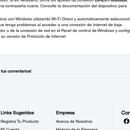
itivo. Si es necesario, borre los ajustes de conexión
DIRECT-xxxxxxxx
 una contraseña nueva. Consulte la documentación del dispositivo para
ora con Windows utilizando Wi-Fi Direct y automáticamente seleccionó
ue tenga problemas al acceder a una conexión de Internet de baja
ador o de la conexión de red en el Panel de control de Windows y config
su versión de Protocolo de Internet.
 tus comentarios!
Con
Links Sugeridos
Empresa
Registra Tu Producto
Acerca de Nosotros
Mi Cuenta
Historia de la Empresa