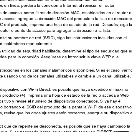
 en línea, perderá la conexión a Internet al reiniciar el router.
 de acceso, como filtros de dirección MAC, establecidas en el router o
e acceso, agregue la dirección MAC del producto a la lista de direccion
AC del producto, imprima una hoja de estado de la red. Después, siga l
outer o punto de acceso para agregar la dirección a la lista.
mite su nombre de red (SSID), siga las instrucciones incluidas con el
ed inalámbrica manualmente.
a utilidad de seguridad habilitada, determine el tipo de seguridad que e
rida para la conexión. Asegúrese de introducir la clave WEP o la
icciones en los canales inalámbricos disponibles. Si es el caso, verifi
 usando uno de los canales utilizables y cambie a un canal utilizable, 
dispositivo con Wi-Fi Direct, es posible que haya excedido el máximo
u producto (4). Imprima una hoja de estado de la red o acceda a Web
itivo y revise el número de dispositivos conectados. Si ya hay 4
 borrando el SSID del producto de la pantalla Wi-Fi de ese dispositivo.
 revise que los otros ajustes estén correctos, acerque su dispositivo a
ect que de repente se desconecta, es posible que se haya cambiado la