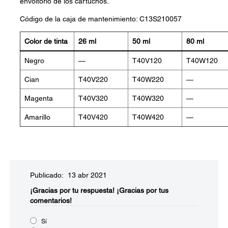
envoltorio de los cartuchos.
Código de la caja de mantenimiento: C13S210057
Color de tinta
26 ml
50 ml
80 ml
Negro
—
T40V120
T40W120
Cian
T40V220
T40W220
—
Magenta
T40V320
T40W320
—
Amarillo
T40V420
T40W420
—
Publicado: 13 abr 2021
¡Gracias por tu respuesta!
¡Gracias por tus
comentarios!
Sí