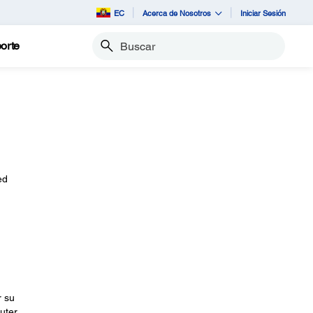
EC
Acerca de Nosotros
Iniciar Sesión
orte
Buscar
ed
r su
uter