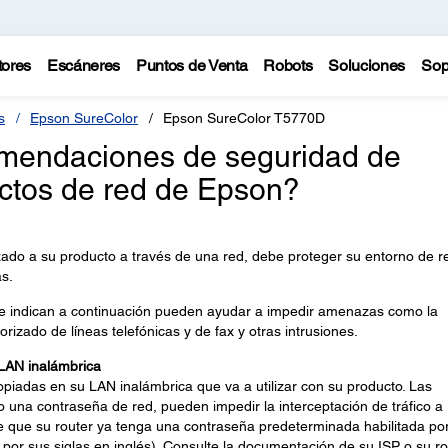
tores
Escáneres
Puntos de Venta
Robots
Soluciones
Sop
s
Epson SureColor
Epson SureColor T5770D
omendaciones de seguridad de
ctos de red de Epson?
zado a su producto a través de una red, debe proteger su entorno de r
s.
e indican a continuación pueden ayudar a impedir amenazas como la
orizado de líneas telefónicas y de fax y otras intrusiones.
 LAN inalámbrica
opiadas en su LAN inalámbrica que va a utilizar con su producto. Las
o una contraseña de red, pueden impedir la interceptación de tráfico a
le que su router ya tenga una contraseña predeterminada habilitada po
, por sus siglas en inglés). Consulte la documentación de su ISP o su ro