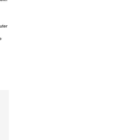
uter
e