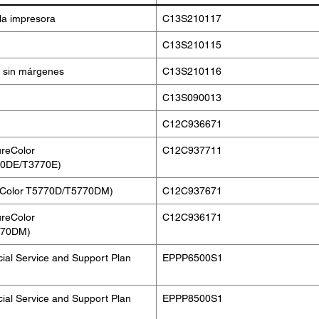
 la impresora
C13S210117
C13S210115
s sin márgenes
C13S210116
C13S090013
C12C936671
ureColor
C12C937711
0DE/T3770E)
ureColor T5770D/T5770DM)
C12C937671
ureColor
C12C936171
770DM)
al Service and Support Plan
EPPP6500S1
al Service and Support Plan
EPPP8500S1