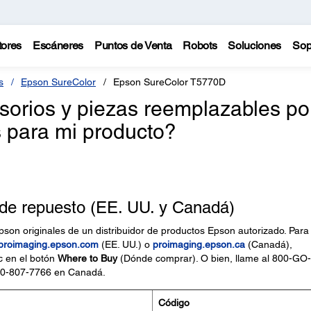
tores
Escáneres
Puntos de Venta
Robots
Soluciones
Sop
s
Epson SureColor
Epson SureColor T5770D
sorios y piezas reemplazables po
s para mi producto?
 de repuesto (EE. UU. y Canadá)
pson originales de un distribuidor de productos Epson autorizado. Para
proimaging.epson.com
(EE. UU.) o
proimaging.epson.ca
(Canadá),
ic en el botón
Where to Buy
(Dónde comprar). O bien, llame al 800-GO-
00-807-7766 en Canadá.
Código