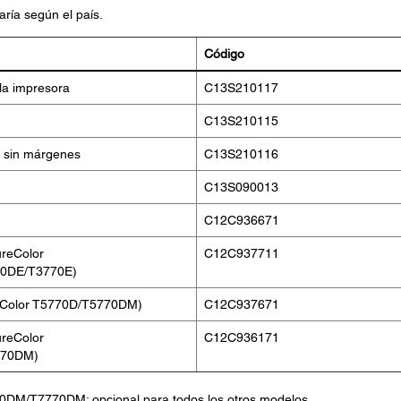
aría según el país.
Código
 la impresora
C13S210117
C13S210115
s sin márgenes
C13S210116
C13S090013
C12C936671
ureColor
C12C937711
0DE/T3770E)
ureColor T5770D/T5770DM)
C12C937671
ureColor
C12C936171
770DM)
70DM/T7770DM; opcional para todos los otros modelos.