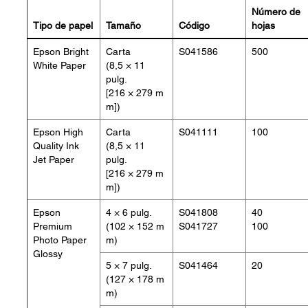
Número de
Tipo de papel
Tamaño
Código
hojas
Epson Bright
Carta
S041586
500
White Paper
(8,5 × 11
pulg.
[216 × 279 m
m])
Epson High
Carta
S041111
100
Quality Ink
(8,5 × 11
Jet Paper
pulg.
[216 × 279 m
m])
Epson
4 × 6 pulg.
S041808
40
Premium
(102 × 152 m
S041727
100
Photo Paper
m)
Glossy
5 × 7 pulg.
S041464
20
(127 × 178 m
m)