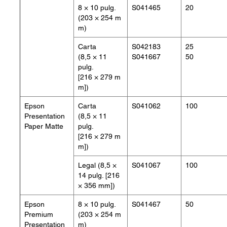
8 × 10 pulg.
S041465
20
(203 × 254 m
m)
Carta
S042183
25
(8,5 × 11
S041667
50
pulg.
[216 × 279 m
m])
Epson
Carta
S041062
100
Presentation
(8,5 × 11
Paper Matte
pulg.
[216 × 279 m
m])
Legal (8,5 ×
S041067
100
14 pulg. [216
× 356 mm])
Epson
8 × 10 pulg.
S041467
50
Premium
(203 × 254 m
Presentation
m)