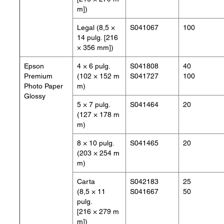
m])
Legal (8,5 ×
S041067
100
14 pulg. [216
× 356 mm])
Epson
4 × 6 pulg.
S041808
40
Premium
(102 × 152 m
S041727
100
Photo Paper
m)
Glossy
5 × 7 pulg.
S041464
20
(127 × 178 m
m)
8 × 10 pulg.
S041465
20
(203 × 254 m
m)
Carta
S042183
25
(8,5 × 11
S041667
50
pulg.
[216 × 279 m
m])