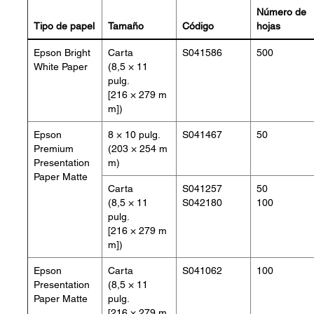
Número de
Tipo de papel
Tamaño
Código
hojas
Epson Bright
Carta
S041586
500
White Paper
(8,5 × 11
pulg.
[216 × 279 m
m])
Epson
8 × 10 pulg.
S041467
50
Premium
(203 × 254 m
Presentation
m)
Paper Matte
Carta
S041257
50
(8,5 × 11
S042180
100
pulg.
[216 × 279 m
m])
Epson
Carta
S041062
100
Presentation
(8,5 × 11
Paper Matte
pulg.
[216 × 279 m