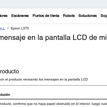
tores
Escáneres
Puntos de Venta
Robots
Soluciones
Sop
n L
Epson L575
 mensaje en la pantalla LCD de mi
producto
n el producto revisando los mensajes en la pantalla LCD.
olución
oducto, confirme que no haya papel obstruido en el interior, luego vue