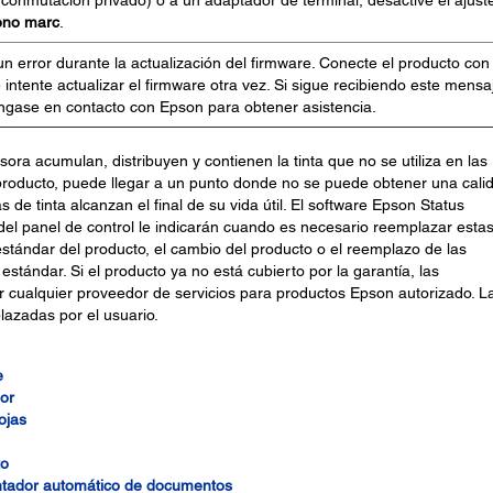
 conmutación privado) o a un adaptador de terminal, desactive el ajust
ono marc
.
n error durante la actualización del firmware. Conecte el producto con
intente actualizar el firmware otra vez. Si sigue recibiendo este mensa
óngase en contacto con Epson para obtener asistencia.
sora acumulan, distribuyen y contienen la tinta que no se utiliza en las
l producto, puede llegar a un punto donde no se puede obtener una cali
s de tinta alcanzan el final de su vida útil. El software Epson Status
 del panel de control le indicarán cuando es necesario reemplazar esta
 estándar del producto, el cambio del producto o el reemplazo de las
estándar. Si el producto ya no está cubierto por la garantía, las
 cualquier proveedor de servicios para productos Epson autorizado. L
lazadas por el usuario.
e
or
ojas
to
ntador automático de documentos