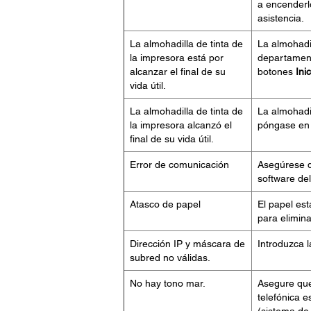
a encenderl
asistencia.
La almohadilla de tinta de
La almohadil
la impresora está por
departament
alcanzar el final de su
botones
Inic
vida útil.
La almohadilla de tinta de
La almohadil
la impresora alcanzó el
póngase en 
final de su vida útil.
Error de comunicación
Asegúrese d
software de
Atasco de papel
El papel est
para eliminar
Dirección IP y máscara de
Introduzca 
subred no válidas.
No hay tono mar.
Asegure que
telefónica e