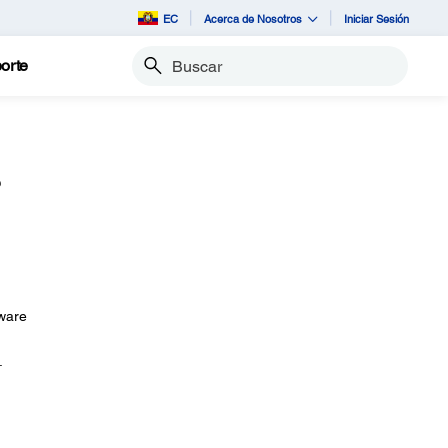
EC
Acerca de Nosotros
Iniciar Sesión
orte
Buscar
?
tware
.