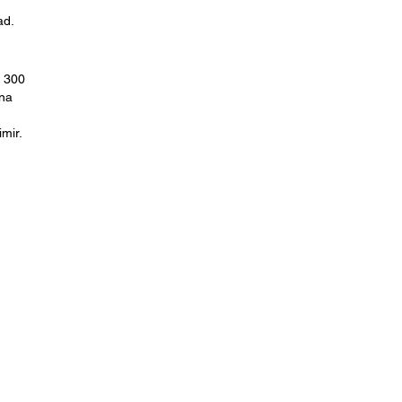
ad.
e 300
una
mir.