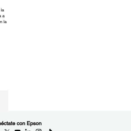
la
a a
n la
éctate con Epson