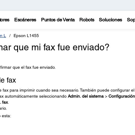
tores
Escáneres
Puntos de Venta
Robots
Soluciones
Sop
n L
Epson L1455
ar que mi fax fue enviado?
irmar que el fax fue enviado.
e fax
e fax para imprimir cuando sea necesario. También puede configurar el
 fax automáticamente seleccionando
Admin. del sistema
>
Configuración
. fax
.
rio.
 esta: