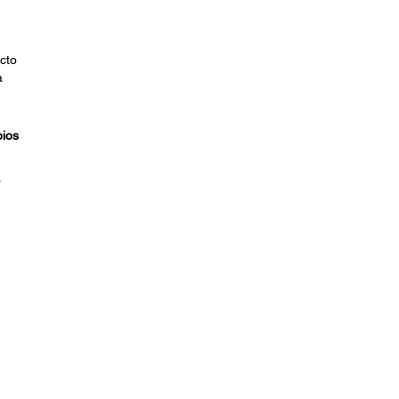
cto
a
ios
o