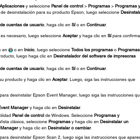
Aplicaciones
y seleccione
Panel de control
>
Programas
>
Programas 
n de desinstalación para su producto Epson, luego seleccione
Desinstal
 de cuentas de usuario
, haga clic en
Sí
o en
Continuar
.
 es necesario, luego seleccione
Aceptar
y haga clic en
Sí
para confirma
ic en
o en
Inicio
, luego seleccione
Todos los programas
o
Programas
roducto, luego haga clic en
Desinstalador del software de impresoras
 de cuentas de usuario
, haga clic en
Sí
o en
Continuar
.
 su producto y haga clic en
Aceptar
. Luego, siga las instrucciones que
 para desinstalar Epson Event Manager, luego siga las instrucciones q
Event Manager
y haga clic en
Desinstalar
.
tilidad
Panel de control
de Windows. Seleccione
Programas y
a Vista clásica, seleccione
Programas
y haga clic en
Desinstalar un
 Manager
y haga clic en
Desinstalar o cambiar
.
 para desinstalar Epson Scan 2, luego siga las instrucciones que apare