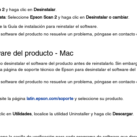
n
2
y haga clic en
Desinstalar
.
sta
: Seleccione
Epson Scan
2
y haga clic en
Desinstalar o cambiar
.
 la Guía de instalación para reinstalar el software.
l software del producto no resuelve un problema, póngase en contacto
ware del producto - Mac
o desinstalar el software del producto antes de reinstalarlo. Sin embar
 la página de soporte técnico de Epson para desinstalar el software del
l software del producto no resuelve un problema, póngase en contacto
isite la página
latin.epson.com/soporte
y seleccione su producto.
clic en
Utilidades
, localice la utilidad Uninstaller y haga clic
Descargar
.
cione la casilla de verificación para cada programa de software que de