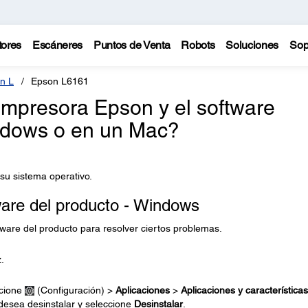
tores
Escáneres
Puntos de Venta
Robots
Soluciones
Sop
n L
Epson L6161
impresora Epson y el software
ndows o en un Mac?
 su sistema operativo.
ware del producto - Windows
ftware del producto para resolver ciertos problemas.
.
cione
(Configuración) >
Aplicaciones
>
Aplicaciones y características
desea desinstalar y seleccione
Desinstalar
.