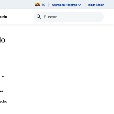
EC
Acerca de Nosotros
Iniciar Sesión
orte
Buscar
do
 -
tes
recho