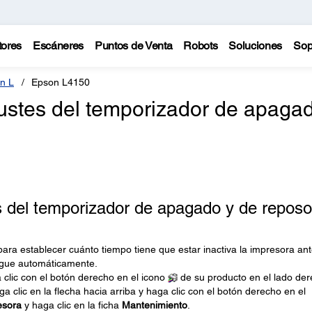
tores
Escáneres
Puntos de Venta
Robots
Soluciones
Sop
n L
Epson L4150
ustes del temporizador de apaga
 del temporizador de apagado y de reposo
 para establecer cuánto tiempo tiene que estar inactiva la impresora an
ague automáticamente.
 clic con el botón derecho en el icono
de su producto en el lado de
a clic en la flecha hacia arriba y haga clic con el botón derecho en el
esora
y haga clic en la ficha
Mantenimiento
.