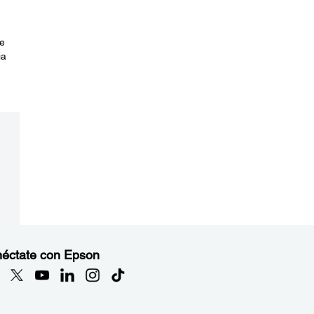
e
ia
éctate con Epson