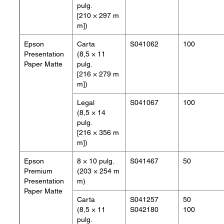
pulg.
[210 × 297 m
m])
Epson
Carta
S041062
100
Presentation
(8,5 × 11
Paper Matte
pulg.
[216 × 279 m
m])
Legal
S041067
100
(8,5 × 14
pulg.
[216 × 356 m
m])
Epson
8 × 10 pulg.
S041467
50
Premium
(203 × 254 m
Presentation
m)
Paper Matte
Carta
S041257
50
(8,5 × 11
S042180
100
pulg.