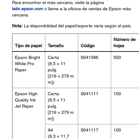
Para encontrar el más cercano, visite la página
latin.epson.com
o llame a la oficina de ventas de Epson más
cercana.
Nota:
La disponibilidad del papel/soporte varía según el país.
Número de
Tipo de papel
Tamaño
Código
hojas
Epson Bright
Carta
S041586
500
White Pro
(8,5 × 11
Paper
pulg.
[216 × 279 m
m])
Epson High
Carta
S041111
100
Quality Ink
(8,5 × 11
Jet Paper
pulg.
[216 × 279 m
m])
A4
S041117
100
(8,3 × 11,7