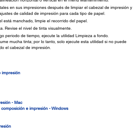
alineación horizontal o vertical en el menú Mantenimiento.
tales en sus impresiones después de limpiar el cabezal de impresión y
 ajustes de calidad de impresión para cada tipo de papel.
l está manchado, limpie el recorrido del papel.
a. Revise el nivel de tinta visualmente.
rgo periodo de tiempo, ejecute la utilidad Limpieza a fondo.
me mucha tinta; por lo tanto, solo ejecute esta utilidad si no puede
do el cabezal de impresión.
e impresión
resión - Mac
e composición e impresión - Windows
resión