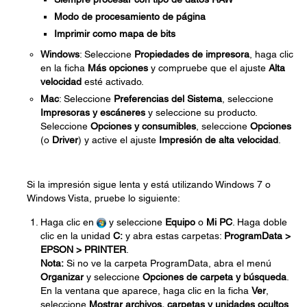
Modo de procesamiento de página
Imprimir como mapa de bits
Windows
: Seleccione
Propiedades de impresora
, haga clic
en la ficha
Más opciones
y compruebe que el ajuste
Alta
velocidad
esté activado.
Mac
: Seleccione
Preferencias del Sistema
, seleccione
Impresoras y escáneres
y seleccione su producto.
Seleccione
Opciones y consumibles
, seleccione
Opciones
(o
Driver
) y active el ajuste
Impresión de alta velocidad
.
Si la impresión sigue lenta y está utilizando Windows 7 o
Windows Vista, pruebe lo siguiente:
Haga clic en
y seleccione
Equipo
o
Mi PC
. Haga doble
clic en la unidad
C:
y abra estas carpetas:
ProgramData >
EPSON > PRINTER
.
Nota:
Si no ve la carpeta ProgramData, abra el menú
Organizar
y seleccione
Opciones de carpeta y búsqueda
.
En la ventana que aparece, haga clic en la ficha
Ver
,
seleccione
Mostrar archivos, carpetas y unidades ocultos