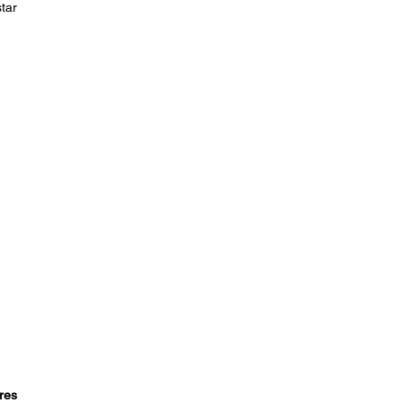
tar
ores