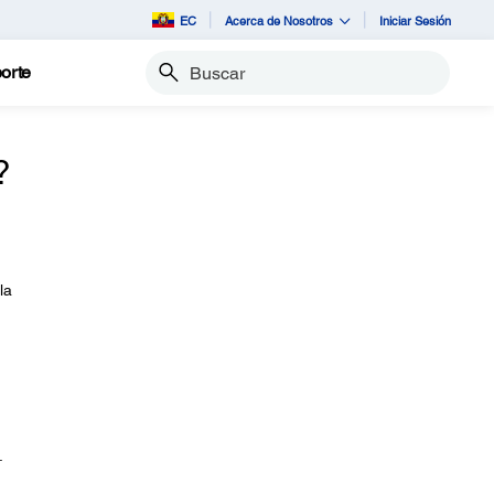
EC
Acerca de Nosotros
Iniciar Sesión
orte
Buscar
?
la
.