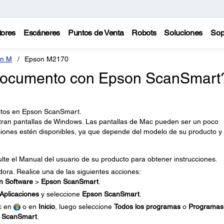
tores
Escáneres
Puntos de Venta
Robots
Soluciones
Sop
n M
Epson M2170
ocumento con Epson ScanSmart
otos en Epson ScanSmart.
an pantallas de Windows. Las pantallas de Mac pueden ser un poco
pciones estén disponibles, ya que depende del modelo de su producto y 
ulte el Manual del usuario de su producto para obtener instrucciones.
a. Realice una de las siguientes acciones:
n Software
>
Epson ScanSmart
.
Aplicaciones
y seleccione
Epson ScanSmart
.
ic en
o en
Inicio
, luego seleccione
Todos los programas
o
Programas
 ScanSmart
.