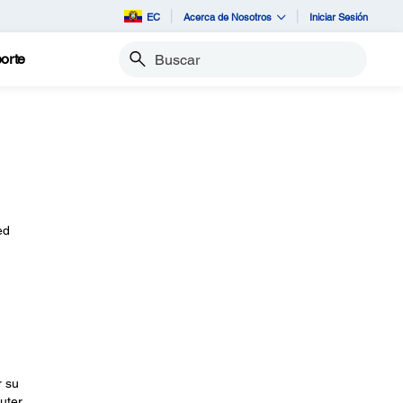
EC
Acerca de Nosotros
Iniciar Sesión
orte
Buscar
ed
r su
uter