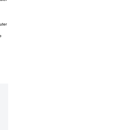
uter
e