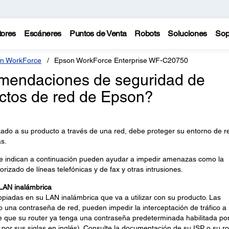
tores
Escáneres
Puntos de Venta
Robots
Soluciones
Sop
n WorkForce
Epson WorkForce Enterprise WF-C20750
omendaciones de seguridad de
ctos de red de Epson?
zado a su producto a través de una red, debe proteger su entorno de r
s.
e indican a continuación pueden ayudar a impedir amenazas como la
orizado de líneas telefónicas y de fax y otras intrusiones.
 LAN inalámbrica
opiadas en su LAN inalámbrica que va a utilizar con su producto. Las
o una contraseña de red, pueden impedir la interceptación de tráfico a
le que su router ya tenga una contraseña predeterminada habilitada po
, por sus siglas en inglés). Consulte la documentación de su ISP o su ro