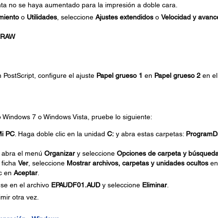
nta no se haya aumentado para la impresión a doble cara.
miento
o
Utilidades
, seleccione
Ajustes extendidos
o
Velocidad y avanc
s RAW
 PostScript, configure el ajuste
Papel grueso 1
en
Papel grueso 2
en el
do Windows 7 o Windows Vista, pruebe lo siguiente:
i PC
. Haga doble clic en la unidad
C:
y abra estas carpetas:
ProgramD
, abra el menú
Organizar
y seleccione
Opciones de carpeta y búsqued
 ficha
Ver
, seleccione
Mostrar archivos, carpetas y unidades ocultos
en
ic en
Aceptar
.
se en el archivo
EPAUDF01.AUD
y seleccione
Eliminar
.
mir otra vez.