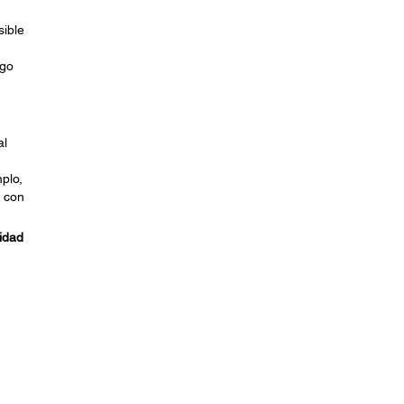
sible
ego
al
plo,
 con
ridad