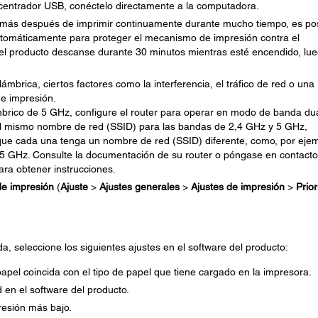
ncentrador USB, conéctelo directamente a la computadora.
e más después de imprimir continuamente durante mucho tiempo, es po
utomáticamente para proteger el mecanismo de impresión contra el
el producto descanse durante 30 minutos mientras esté encendido, lu
lámbrica, ciertos factores como la interferencia, el tráfico de red o una
de impresión.
ámbrico de 5 GHz, configure el router para operar en modo de banda du
a el mismo nombre de red (SSID) para las bandas de 2,4 GHz y 5 GHz,
ue cada una tenga un nombre de red (SSID) diferente, como, por ejem
5 GHz. Consulte la documentación de su router o póngase en contacto
ara obtener instrucciones.
de impresión
(
Ajuste
>
Ajustes generales
>
Ajustes de impresión
>
Prio
, seleccione los siguientes ajustes en el software del producto:
apel coincida con el tipo de papel que tiene cargado en la impresora.
d en el software del producto.
resión más bajo.