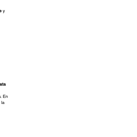
e
y
ata
a
. En
 la