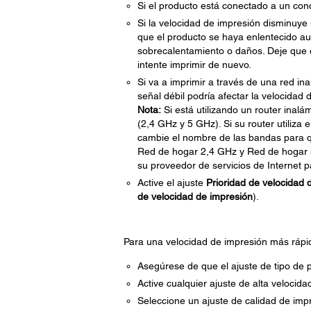
Si el producto está conectado a un co
Si la velocidad de impresión disminuy
que el producto se haya enlentecido a
sobrecalentamiento o daños. Deje que 
intente imprimir de nuevo.
Si va a imprimir a través de una red ina
señal débil podría afectar la velocidad 
Nota:
Si está utilizando un router inal
(2,4 GHz y 5 GHz). Si su router utiliz
cambie el nombre de las bandas para q
Red de hogar 2,4 GHz y Red de hogar 
su proveedor de servicios de Internet p
Active el ajuste
Prioridad de velocidad 
de velocidad de impresión
).
Para una velocidad de impresión más rápida
Asegúrese de que el ajuste de tipo de p
Active cualquier ajuste de alta velocida
Seleccione un ajuste de calidad de imp