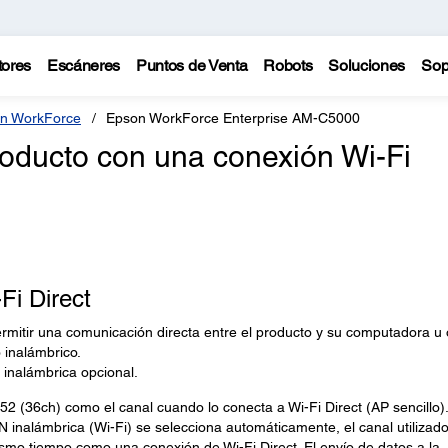
tores
Escáneres
Puntos de Venta
Robots
Soluciones
Sop
n WorkForce
Epson WorkForce Enterprise AM-C5000
oducto con una conexión Wi-Fi
Fi Direct
ermitir una comunicación directa entre el producto y su computadora u 
 inalámbrico.
 inalámbrica opcional.
2 (36ch) como el canal cuando lo conecta a Wi-Fi Direct (AP sencillo).
 inalámbrica (Wi-Fi) se selecciona automáticamente, el canal utilizad
ismo tiempo como una conexión de Wi-Fi Direct. El envío de datos a la