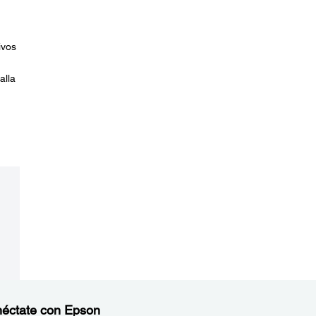
ivos
alla
éctate con Epson