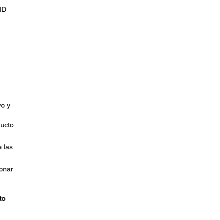
SID
vo y
ducto
a las
ionar
to