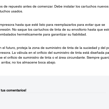
os de repuesto antes de comenzar. Debe instalar los cartuchos nuevos
rtuchos usados.
 impresora hasta que esté listo para reemplazarlos para evitar que se
resión. No saque los cartuchos de tinta de su envoltorio hasta que est
n embalados herméticamente para garantizar su fiabilidad.
n el futuro, proteja la zona de suministro de tinta de la suciedad y del p
sora. La válvula en el orificio del suministro de tinta está diseñada p
e el orificio de suministro de tinta o el área circundante. Siempre guar
a arriba; no los almacene boca abajo.
 tus comentarios!