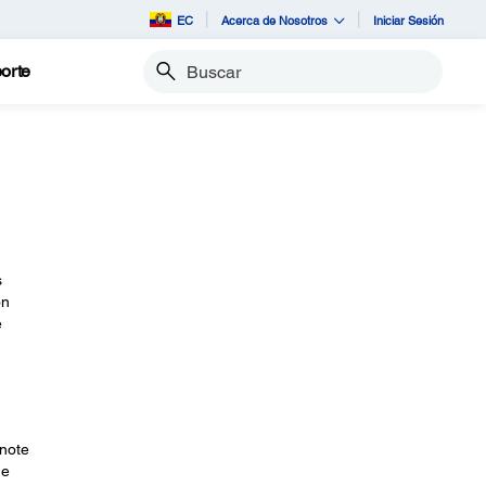
EC
Acerca de Nosotros
Iniciar Sesión
orte
Buscar
s
on
e
Anote
 e