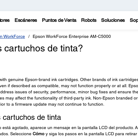
tores
Escáneres
Puntos de Venta
Robots
Soluciones
Sop
n WorkForce
Epson WorkForce Enterprise AM-C5000
cartuchos de tinta?
 with genuine Epson-brand ink cartridges. Other brands of ink cartridge
en if described as compatible, may not function properly or at all. Eps
address issues of security, performance, minor bug fixes and ensure th
es may affect the functionality of third-party ink. Non-Epson branded or
ior to a firmware update may not continue to function.
s cartuchos de tinta
o o está agotado, aparece un mensaje en la pantalla LCD del producto. 
ados. Seleccione
Cómo
y siga los pasos en la pantalla LCD para retirar