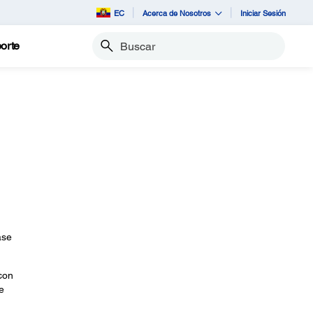
EC
Acerca de Nosotros
Iniciar Sesión
orte
Buscar
ase
con
e