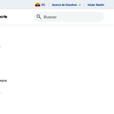
EC
Acerca de Nosotros
Iniciar Sesión
orte
Buscar
?
tware
.