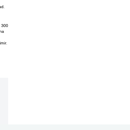
ad.
e 300
una
mir.