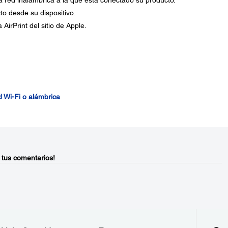
a red inalámbrica a la que está conectado su producto.
to desde su dispositivo.
AirPrint del sitio de Apple.
 Wi-Fi o alámbrica
 tus comentarios!