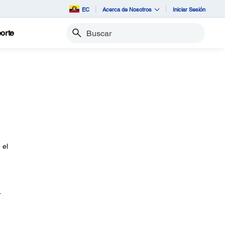
EC
Acerca de Nosotros
Iniciar Sesión
orte
Buscar
é
 el
.