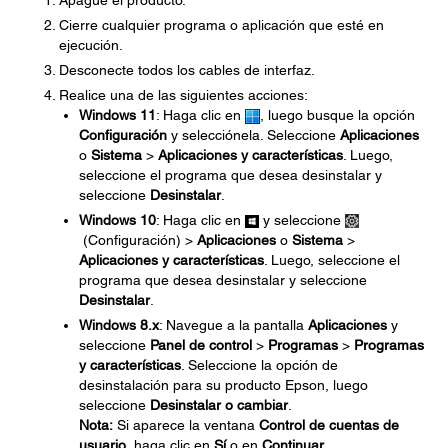
Apague el producto.
Cierre cualquier programa o aplicación que esté en
ejecución.
Desconecte todos los cables de interfaz.
Realice una de las siguientes acciones:
Windows 11
: Haga clic en
, luego busque la opción
Configuración
y selecciónela. Seleccione
Aplicaciones
o
Sistema
>
Aplicaciones y características
. Luego,
seleccione el programa que desea desinstalar y
seleccione
Desinstalar
.
Windows 10
: Haga clic en
y seleccione
(Configuración) >
Aplicaciones
o
Sistema
>
Aplicaciones y características
. Luego, seleccione el
programa que desea desinstalar y seleccione
Desinstalar
.
Windows 8.x
: Navegue a la pantalla
Aplicaciones
y
seleccione
Panel de control
>
Programas
>
Programas
y características
. Seleccione la opción de
desinstalación para su producto Epson, luego
seleccione
Desinstalar o cambiar
.
Nota:
Si aparece la ventana
Control de cuentas de
usuario
, haga clic en
Sí
o en
Continuar
.