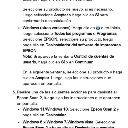
Seleccione su producto de nuevo, si es necesario,
luego seleccione
Aceptar
y haga clic en
Sí
para
confirmar la desinstalación.
Windows (otras versiones)
: Haga clic en
o en
Inicio
,
luego seleccione
Todos los programas
o
Programas
.
Seleccione
EPSON
, seleccione su producto, luego
haga clic en
Desinstalador del software de impresoras
EPSON
.
Nota:
Si aparece la ventana
Control de cuentas de
usuario
, haga clic en
Sí
o en
Continuar
.
En la siguiente ventana, seleccione su producto y haga
clic en
Aceptar
. Luego, siga las instrucciones que
aparecen en pantalla.
Realice una de las siguientes acciones para desinstalar
Epson Scan 2, luego siga las instrucciones que aparecen
en pantalla:
Windows 11/Windows 10
: Seleccione
Epson Scan
2
y
haga clic en
Desinstalar
.
Windows 8.x
/
Windows 7
/
Windows Vista
: Seleccione
Epson Scan
2
y haga clic en
Desinstalar o cambiar
.