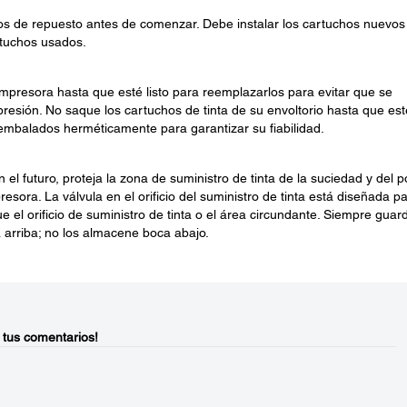
os de repuesto antes de comenzar. Debe instalar los cartuchos nuevos
rtuchos usados.
 impresora hasta que esté listo para reemplazarlos para evitar que se
resión. No saque los cartuchos de tinta de su envoltorio hasta que est
n embalados herméticamente para garantizar su fiabilidad.
n el futuro, proteja la zona de suministro de tinta de la suciedad y del p
sora. La válvula en el orificio del suministro de tinta está diseñada p
e el orificio de suministro de tinta o el área circundante. Siempre guar
a arriba; no los almacene boca abajo.
 tus comentarios!