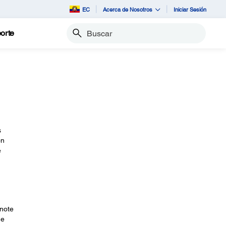
EC
Acerca de Nosotros
Iniciar Sesión
orte
Buscar
s
on
e
Anote
 e