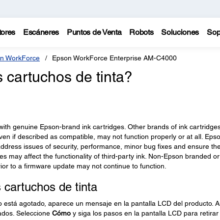
tores
Escáneres
Puntos de Venta
Robots
Soluciones
Sop
n WorkForce
Epson WorkForce Enterprise AM-C4000
cartuchos de tinta?
 with genuine Epson-brand ink cartridges. Other brands of ink cartridge
en if described as compatible, may not function properly or at all. Eps
address issues of security, performance, minor bug fixes and ensure th
es may affect the functionality of third-party ink. Non-Epson branded or
ior to a firmware update may not continue to function.
s cartuchos de tinta
o o está agotado, aparece un mensaje en la pantalla LCD del producto. 
ados. Seleccione
Cómo
y siga los pasos en la pantalla LCD para retirar