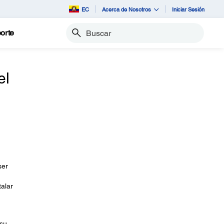
EC
Acerca de Nosotros
Iniciar Sesión
orte
Buscar
el
ser
alar
 su