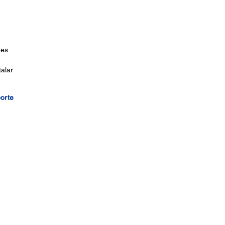
tes
alar
porte