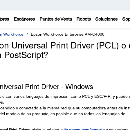
tores
Escáneres
Puntos de Venta
Robots
Soluciones
Sop
n WorkForce
Epson WorkForce Enterprise AM-C4000
n Universal Print Driver (PCL) o 
n PostScript?
iversal Print Driver - Windows
ible con varios lenguajes de impresión, como PCL y ESC/P-R, y puede 
s.
endido y conectado a la misma red que su computadora antes de inst
del modelo de su producto, es posible que no todos los lenguajes de
sal Print Driver
, visite la página
latin.epson.com/soporte
y seleccione