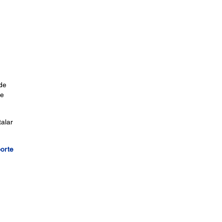
 de
de
alar
porte