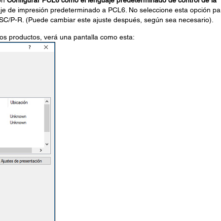
ión
Configurar PCL6 como el lenguaje predeterminado de control de la
aje de impresión predeterminado a PCL6. No seleccione esta opción pa
ESC/P-R. (Puede cambiar este ajuste después, según sea necesario).
os productos, verá una pantalla como esta: