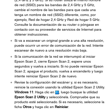
(2,4 GHz y 5 GHz). Si su router utiliza el mismo nombre
de red (SSID) para las bandas de 2,4 GHz y 5 GHz,
cambie el nombre de las bandas para que cada una
tenga un nombre de red (SSID) diferente, como, por
ejemplo, Red de hogar 2,4 GHz y Red de hogar 5 GHz.
Consulte la documentación de su router o póngase en
contacto con su proveedor de servicios de Internet para
obtener instrucciones.
Si va a escanear un original grande a una alta resolución,
puede ocurrir un error de comunicación de la red. Intente
escanear de nuevo a una resolución más baja.
Si la comunicación de la red se interrumpió al iniciar
Epson Scan 2, cierre Epson Scan 2, espere unos
segundos y vuelva a iniciarlo. Si no puede reiniciar Epson
Scan 2, apague el producto, vuelva a encenderlo y luego
intente reiniciar Epson Scan 2 de nuevo.
Revise la configuración del escáner y, si es necesario,
reinicie la conexión usando la utilidad Epson Scan 2 Utility.
Windows 11
: Haga clic en
, luego busque la utilidad
Epson Scan 2 Utility
y selecciónela. Compruebe que su
producto esté seleccionado. Si es necesario, seleccione la
ficha
Otros
y haga clic en
Reiniciar
.