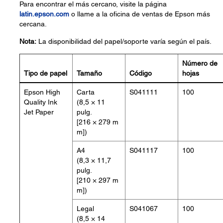
Para encontrar el más cercano, visite la página
latin.epson.com
o llame a la oficina de ventas de Epson más
cercana.
Nota:
La disponibilidad del papel/soporte varía según el país.
Número de
Tipo de papel
Tamaño
Código
hojas
Epson High
Carta
S041111
100
Quality Ink
(8,5 × 11
Jet Paper
pulg.
[216 × 279 m
m])
A4
S041117
100
(8,3 × 11,7
pulg.
[210 × 297 m
m])
Legal
S041067
100
(8,5 × 14