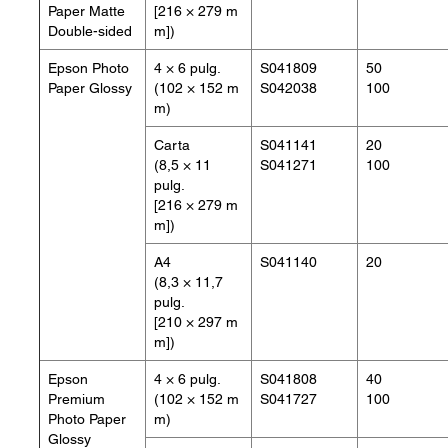
Paper Matte
[216 × 279 m
Double-sided
m])
Epson Photo
4 × 6 pulg.
S041809
50
Paper Glossy
(102 × 152 m
S042038
100
m)
Carta
S041141
20
(8,5 × 11
S041271
100
pulg.
[216 × 279 m
m])
A4
S041140
20
(8,3 × 11,7
pulg.
[210 × 297 m
m])
Epson
4 × 6 pulg.
S041808
40
Premium
(102 × 152 m
S041727
100
Photo Paper
m)
Glossy