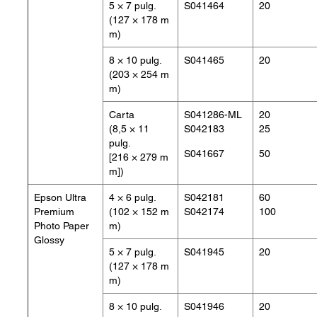
5 × 7 pulg.
S041464
20
(127 × 178 m
m)
8 × 10 pulg.
S041465
20
(203 × 254 m
m)
Carta
S041286-ML
20
(8,5 × 11
S042183
25
pulg.
S041667
50
[216 × 279 m
m])
Epson Ultra
4 × 6 pulg.
S042181
60
Premium
(102 × 152 m
S042174
100
Photo Paper
m)
Glossy
5 × 7 pulg.
S041945
20
(127 × 178 m
m)
8 × 10 pulg.
S041946
20