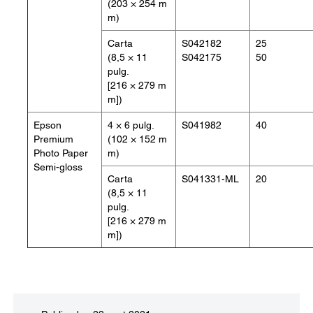
(203 × 254 m
m)
Carta
S042182
25
(8,5 × 11
S042175
50
pulg.
[216 × 279 m
m])
Epson
4 × 6 pulg.
S041982
40
Premium
(102 × 152 m
Photo Paper
m)
Semi-gloss
Carta
S041331-ML
20
(8,5 × 11
pulg.
[216 × 279 m
m])