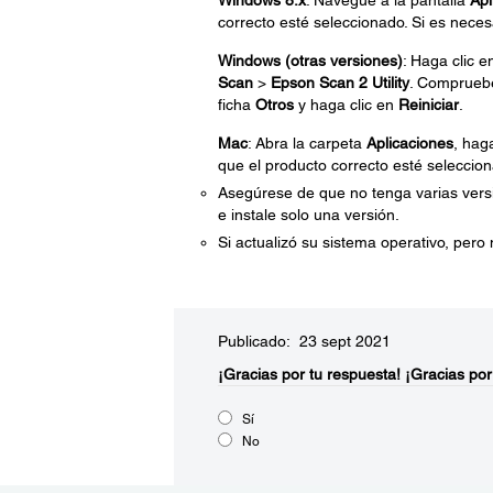
Windows 8.x
: Navegue a la pantalla
Apl
correcto esté seleccionado. Si es necesa
Windows (otras versiones)
: Haga clic 
Scan
>
Epson Scan 2 Utility
. Compruebe
ficha
Otros
y haga clic en
Reiniciar
.
Mac
: Abra la carpeta
Aplicaciones
, hag
que el producto correcto esté seleccion
Asegúrese de que no tenga varias versi
e instale solo una versión.
Si actualizó su sistema operativo, pero
Publicado: 23 sept 2021
¡Gracias por tu respuesta!
¡Gracias por
Sí
No