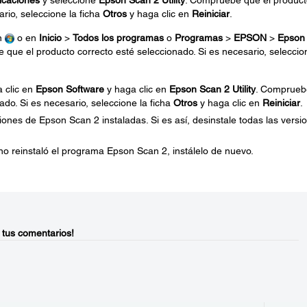
icaciones
y seleccione
Epson Scan 2 Utility
. Compruebe que el product
rio, seleccione la ficha
Otros
y haga clic en
Reiniciar
.
en
o en
Inicio
>
Todos los programas
o
Programas
>
EPSON
>
Epson
 que el producto correcto esté seleccionado. Si es necesario, seleccio
a clic en
Epson Software
y haga clic en
Epson Scan 2 Utility
. Comprueb
ado. Si es necesario, seleccione la ficha
Otros
y haga clic en
Reiniciar
.
ones de Epson Scan 2 instaladas. Si es así, desinstale todas las versi
 no reinstaló el programa Epson Scan 2, instálelo de nuevo.
 tus comentarios!