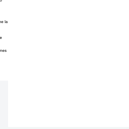
o
ne la
e
ones