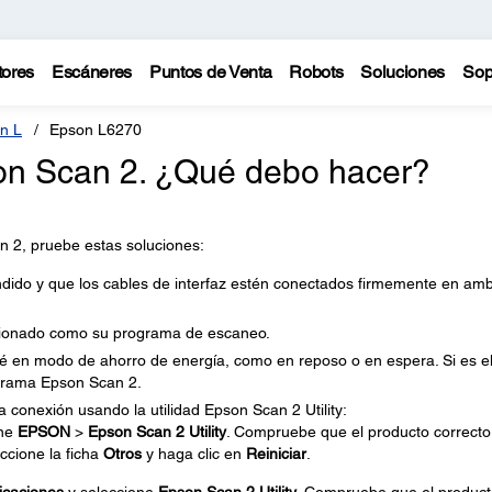
tores
Escáneres
Puntos de Venta
Robots
Soluciones
Sop
n L
Epson L6270
son Scan 2. ¿Qué debo hacer?
n 2, pruebe estas soluciones:
ido y que los cables de interfaz estén conectados firmemente en am
cionado como su programa de escaneo.
 en modo de ahorro de energía, como en reposo o en espera. Si es e
rograma Epson Scan 2.
a conexión usando la utilidad Epson Scan 2 Utility:
one
EPSON
>
Epson Scan 2 Utility
. Compruebe que el producto correcto
eccione la ficha
Otros
y haga clic en
Reiniciar
.