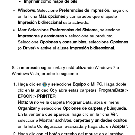
Imprimir como mapa de bits
Windows
: Seleccione
Preferencias de impresión
, haga clic
en la ficha
Más opciones
y compruebe que el ajuste
Impresión bidireccional
esté activado.
Mac
: Seleccione
Preferencias del Sistema
, seleccione
Impresoras y escáneres
y seleccione su producto.
Seleccione
Opciones y consumibles
, seleccione
Opciones
(o
Driver
) y active el ajuste
Impresión bidireccional
.
Si la impresión sigue lenta y está utilizando Windows 7 o
Windows Vista, pruebe lo siguiente:
Haga clic en
y seleccione
Equipo
o
Mi PC
. Haga doble
clic en la unidad
C:
y abra estas carpetas:
ProgramData >
EPSON > PRINTER
.
Nota:
Si no ve la carpeta ProgramData, abra el menú
Organizar
y seleccione
Opciones de carpeta y búsqueda
.
En la ventana que aparece, haga clic en la ficha
Ver
,
seleccione
Mostrar archivos, carpetas y unidades ocultos
en la lista Configuración avanzada y haga clic en
Aceptar
.
Haga clic con el botón derecho del mouse en el archivo