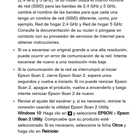
(2,4 GHz y 5 GHz). Si su router utiliza el mismo nombre
de red (SSID) para las bandas de 2,4 GHz y 5 GHz,
cambie el nombre de las bandas para que cada una
tenga un nombre de red (SSID) diferente, como, por
ejemplo, Red de hogar 2,4 GHz y Red de hogar 5 GHz.
Consulte la documentación de su router o póngase en
contacto con su proveedor de servicios de Internet para
obtener instrucciones.
Si va a escanear un original grande a una alta resolución,
puede ocurrir un error de comunicación de la red. Intente
escanear de nuevo a una resolución más baja.
Si la comunicación de la red se interrumpió al iniciar
Epson Scan 2, cierre Epson Scan 2, espere unos
segundos y vuelva a iniciarlo. Si no puede reiniciar Epson
Scan 2, apague el producto, vuelva a encenderlo y luego
intente reiniciar Epson Scan 2 de nuevo.
Revise el ajuste del escáner y, si es necesario, reinicie la
conexión usando la utilidad Epson Scan 2 Utility.
Windows 10
: Haga clic en
y seleccione
EPSON
>
Epson
Scan 2 Utility
. Compruebe que su producto esté
seleccionado. Si es necesario, seleccione la ficha
Otros
y
haga clic en
Reiniciar
.