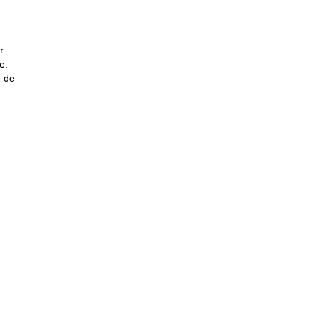
r.
e.
e de