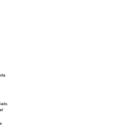
ita
ato.
el
a