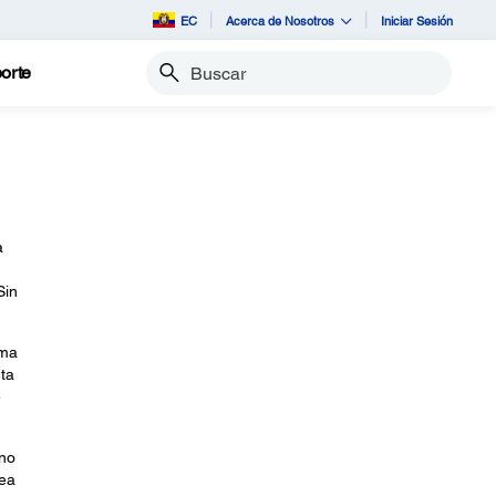
EC
Acerca de Nosotros
Iniciar Sesión
orte
Buscar
a
Sin
ema
nta
e
 no
nea