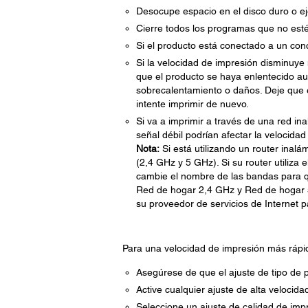
Desocupe espacio en el disco duro o ej
Cierre todos los programas que no esté 
Si el producto está conectado a un co
Si la velocidad de impresión disminuy
que el producto se haya enlentecido a
sobrecalentamiento o daños. Deje que 
intente imprimir de nuevo.
Si va a imprimir a través de una red ina
señal débil podrían afectar la velocidad
Nota:
Si está utilizando un router inal
(2,4 GHz y 5 GHz). Si su router utiliz
cambie el nombre de las bandas para q
Red de hogar 2,4 GHz y Red de hogar 
su proveedor de servicios de Internet p
Para una velocidad de impresión más rápida
Asegúrese de que el ajuste de tipo de p
Active cualquier ajuste de alta velocida
Seleccione un ajuste de calidad de imp