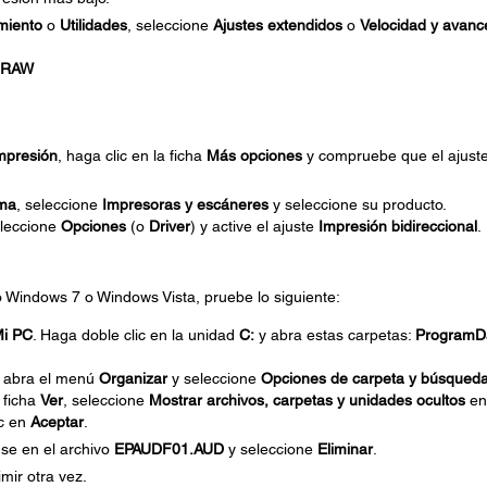
miento
o
Utilidades
, seleccione
Ajustes extendidos
o
Velocidad y avanc
s RAW
mpresión
, haga clic en la ficha
Más opciones
y compruebe que el ajust
ema
, seleccione
Impresoras y escáneres
y seleccione su producto.
eleccione
Opciones
(o
Driver
) y active el ajuste
Impresión bidireccional
.
do Windows 7 o Windows Vista, pruebe lo siguiente:
i PC
. Haga doble clic en la unidad
C:
y abra estas carpetas:
ProgramD
, abra el menú
Organizar
y seleccione
Opciones de carpeta y búsqued
 ficha
Ver
, seleccione
Mostrar archivos, carpetas y unidades ocultos
en
ic en
Aceptar
.
se en el archivo
EPAUDF01.AUD
y seleccione
Eliminar
.
mir otra vez.