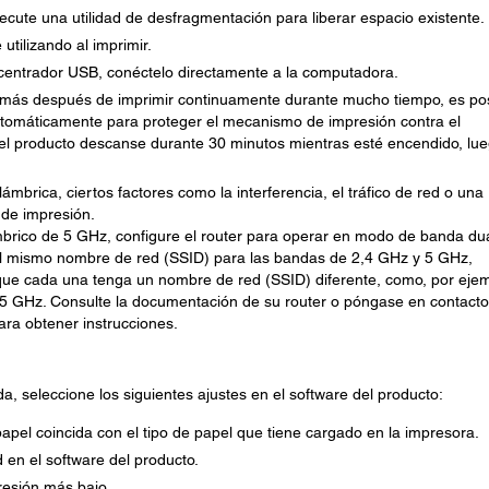
ecute una utilidad de desfragmentación para liberar espacio existente.
utilizando al imprimir.
ncentrador USB, conéctelo directamente a la computadora.
e más después de imprimir continuamente durante mucho tiempo, es po
utomáticamente para proteger el mecanismo de impresión contra el
el producto descanse durante 30 minutos mientras esté encendido, lu
lámbrica, ciertos factores como la interferencia, el tráfico de red o una
 de impresión.
ámbrico de 5 GHz, configure el router para operar en modo de banda du
a el mismo nombre de red (SSID) para las bandas de 2,4 GHz y 5 GHz,
ue cada una tenga un nombre de red (SSID) diferente, como, por ejem
5 GHz. Consulte la documentación de su router o póngase en contacto
ara obtener instrucciones.
, seleccione los siguientes ajustes en el software del producto:
apel coincida con el tipo de papel que tiene cargado en la impresora.
d en el software del producto.
resión más bajo.