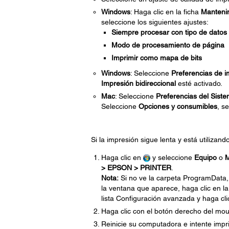
Windows
: Haga clic en la ficha
Manteni
seleccione los siguientes ajustes:
Siempre procesar con tipo de dato
Modo de procesamiento de página
Imprimir como mapa de bits
Windows
: Seleccione
Preferencias de i
Impresión bidireccional
esté activado.
Mac
: Seleccione
Preferencias del Sist
Seleccione
Opciones y consumibles
, s
Si la impresión sigue lenta y está utilizan
Haga clic en
y seleccione
Equipo
o
M
> EPSON > PRINTER
.
Nota:
Si no ve la carpeta ProgramData
la ventana que aparece, haga clic en la
lista Configuración avanzada y haga cl
Haga clic con el botón derecho del mou
Reinicie su computadora e intente impri