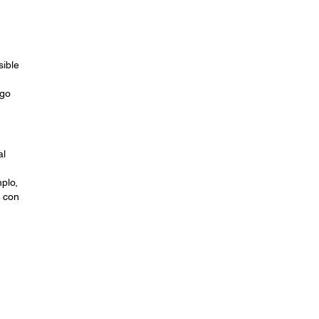
sible
ego
al
plo,
 con