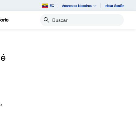
EC
Acerca de Nosotros
Iniciar Sesión
orte
Buscar
ué
o,