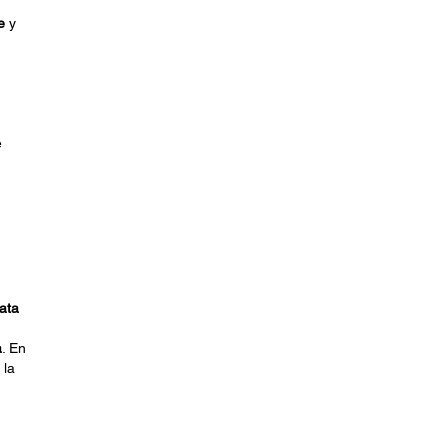
e
y
e
ata
a
. En
 la