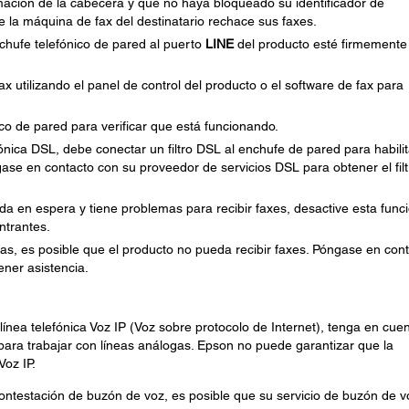
ación de la cabecera y que no haya bloqueado su identificador de
ue la máquina de fax del destinatario rechace sus faxes.
nchufe telefónico de pared al puerto
LINE
del producto esté firmemente
x utilizando el panel de control del producto o el software de fax para
co de pared para verificar que está funcionando.
ónica DSL, debe conectar un filtro DSL al enchufe de pared para habilit
ngase en contacto con su proveedor de servicios DSL para obtener el filt
mada en espera y tiene problemas para recibir faxes, desactive esta func
ntrantes.
das, es posible que el producto no pueda recibir faxes. Póngase en con
ener asistencia.
ínea telefónica Voz IP (Voz sobre protocolo de Internet), tenga en cue
ara trabajar con líneas análogas. Epson no puede garantizar que la
Voz IP.
e contestación de buzón de voz, es posible que su servicio de buzón de v