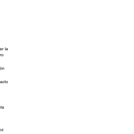
ar la
ro
ión
tacto
nta
oz