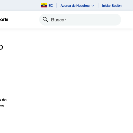
EC
Acerca de Nosotros
Iniciar Sesión
orte
Buscar
o
e
s de
nes